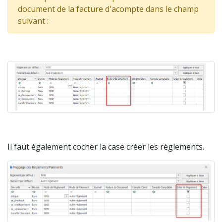
document de la facture d'acompte dans le champ
suivant :
Il faut également cocher la case créer les règlements.