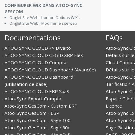
CONFIGURER WIX DANS ATOO-SYNC
GESCOM
Onglet Site Web : bouton Options WIX...
Onglet Site Web : Modifier le site web
Documentations
FAQs
ATOO SYNC CLOUD <> Divalto
Atoo-Sync Cl
ATOO SYNC CLOUD CEGID XRP Flex
Détails sur l
ATOO SYNC CLOUD Compta
Cloud Compt
ATOO SYNC CLOUD Dashboard (Avancée)
Détails sur l
ATOO SYNC CLOUD Dashboard
Atoo-Sync C
(utilisation de base)
Tarification 
ATOO SYNC CLOUD EBP SaaS
Atoo-Sync Cl
Atoo-Sync Export Compta
Espace Clien
Atoo-Sync GesCom - Custom ERP
Licence
Atoo-Sync GesCom - EBP
Atoo-Sync E
Atoo-Sync GesCom - Sage 100
Atoo-Sync G
Atoo-Sync GesCom - Sage 50c
Sage Gestio
Atoo-Sync GesCom - WaveSoft
SAGE 100 SP