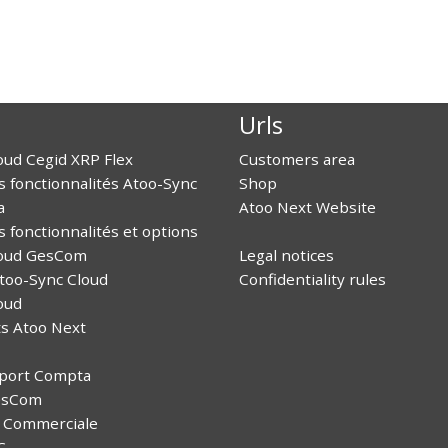
Urls
oud Cegid XRP Flex
Customers area
es fonctionnalités Atoo-Sync
Shop
a
Atoo Next Website
es fonctionnalités et options
loud GesCom
Legal notices
Atoo-Sync Cloud
Confidentiality rules
oud
ts Atoo Next
xport Compta
esCom
n Commerciale
C