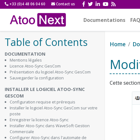
+33 (0)4 48 06 04 60
Contact us
Documentations
FAQ
Table of Contents
Home
Do
DOCUMENTATION
Modif
Mentions légales
Licence Atoo-Sync GesCom
Présentation du logiciel Atoo-Sync GesCom
Sauvegarder la configuration
Cette section
INSTALLER LE LOGICIEL ATOO-SYNC
GESCOM
Configuration requise et prérequis
Installer le logiciel Atoo-Sync GesCom sur votre
poste
Enregistrer la licence Atoo-Sync
Installer Atoo-Sync dans WaveSoft Gestion
Commerciale
Configurer Atoo-Sync dans l'automate de