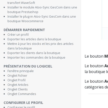
transfert WaveSoft
Installer le module Atoo-Sync GesCom dans une
boutique Prestashop
Installer le plug-in Atoo-Sync GesCom dans une
boutique Woocommerce
DÉMARRER RAPIDEMENT
Créer un profil
Exporter les articles dans la boutique
Mettre à jour les stocks et les prix des articles
dans la boutique
Exporter les clients dans la boutique
Le bouton
Mo
Importer les commandes de la boutique
Le bouton
Au
PRÉSENTATION DU LOGICIEL
Fenêtre principale
la boutique l
Onglet Fichier
Onglet Profil
Le bouton
Ac
Onglet Articles
catégories de
Onglet Clients
Onglet Commandes
CONFIGURER LE PROFIL
Configurer le profil